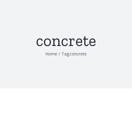
concrete
Home
/
Tag:
concrete