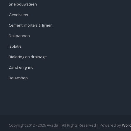
Snelbouwsteen
Gevelsteen
Cement, mortels & lijmen
Dakpannen
Isolatie
Riolering en drainage
Zand en grind
Bouwshop
Copyright 2012 - 2026 Avada | All Rights Reserved | Powered by
Word