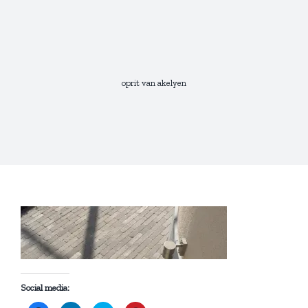
Skip
to
content
oprit van akelyen
Social media: