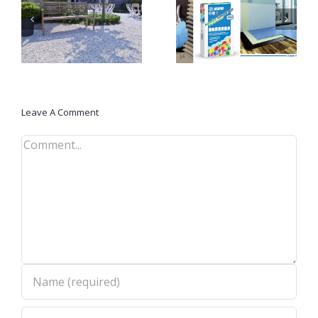
KERAFLEX EXTRA S1
Isofrost toevoegen aan
LD tegellijm
cement of beton
Leave A Comment
Comment