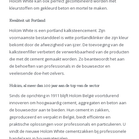
Holcim White kan ook perfect gecombineerd worden met
kleurstoffen om gekleurd beton en mortel te maken.
Kwaliteit uit Portland
Holcim White is een portland kalksteencement. Zijn
voornaamste bestanddeel is witte portlandklinker die zijn kleur
bekomt door de afwezigheid van ijzer. De toevoeging van de
kalksteenfiller verbetert de verwerkbaarheid van de producten
die met dit cement gemaakt worden. Zo beantwoordt het aan
de behoeften van professionals in de bouwsector en
veeleisende doe-het-zelvers.
Holcim, al meer dan 100 jaar aan de top van de sector
Sinds de oprichting in 1911 blijft Holcim België voortdurend
innoveren om hoogwaardig cement, aggregaten en beton aan
de bouwsector aan te bieden. Hun cement in zakken,
geproduceerd en verpakt in België, biedt efficiënte en
praktische oplossingen voor professionals en particulieren. U
vindt de nieuwe Holcim White cementzakken bij professionele
handelaars in bouwmaterialen.