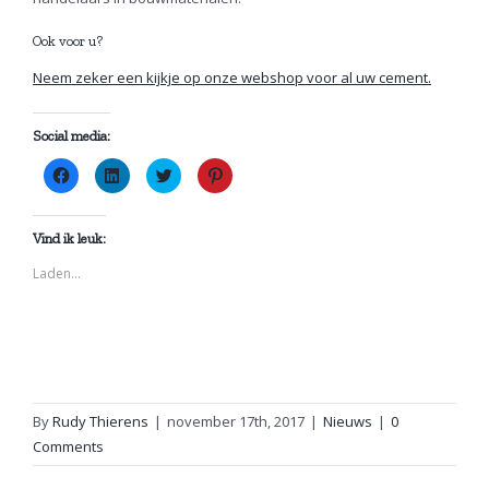
Ook voor u?
Neem zeker een kijkje op onze webshop voor al uw cement.
Social media:
Klik
Klik
Klik
Klik
om
om
om
om
te
op
te
op
delen
LinkedIn
delen
Pinterest
op
te
met
te
Facebook
delen
Twitter
delen
Vind ik leuk:
(Wordt
(Wordt
(Wordt
(Wordt
in
in
in
in
Laden...
een
een
een
een
nieuw
nieuw
nieuw
nieuw
venster
venster
venster
venster
geopend)
geopend)
geopend)
geopend)
By
Rudy Thierens
|
november 17th, 2017
|
Nieuws
|
0
Comments