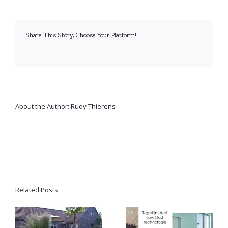
Share This Story, Choose Your Platform!
facebook
twitter
linkedin
reddit
whatsapp
tumblr
pinterest
vk
Email
About the Author:
Rudy Thierens
Related Posts