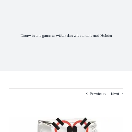
Skip
to
content
Nieuw in ons gamma: witter dan wit cement met Holcim
Previous
Next
View
Larger