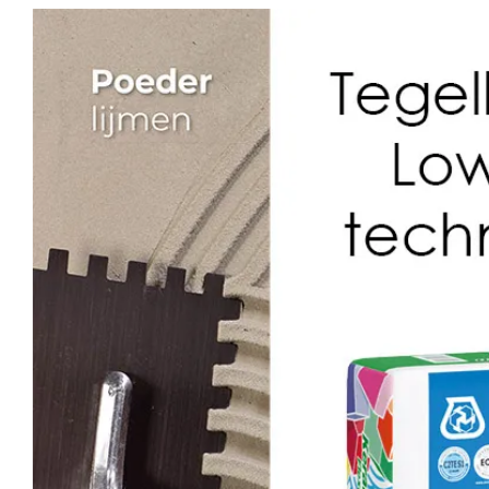
View
Larger
Image