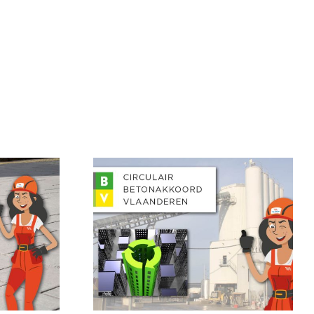
lair
kkoord
deren