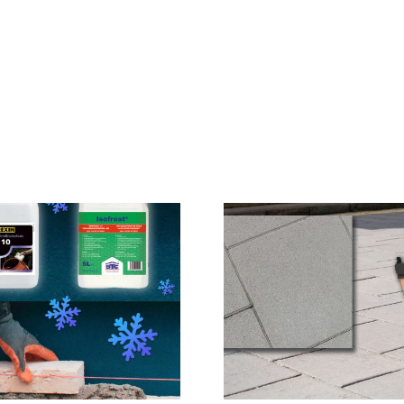
Circu
Betondallen met
Betona
velling
Vlaan