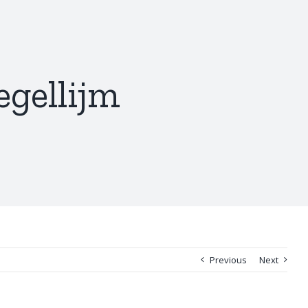
gellijm
Previous
Next