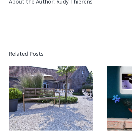
About the Author:
Rudy Thierens
Related Posts
Isofrost toevoegen
aan cement of
beton