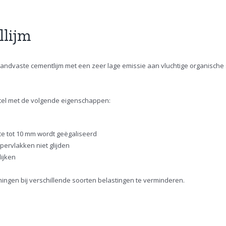
lijm
standvaste cementlijm met een zeer lage emissie aan vluchtige organische 
rtel met de volgende eigenschappen:
e tot 10 mm wordt geëgaliseerd
ppervlakken niet glijden
lijken
gen bij verschillende soorten belastingen te verminderen.