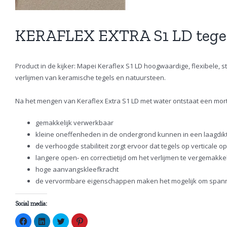
KERAFLEX EXTRA S1 LD tegel
Product in de kijker: Mapei Keraflex S1 LD hoogwaardige, flexibele, 
verlijmen van keramische tegels en natuursteen.
Na het mengen van Keraflex Extra S1 LD met water ontstaat een mo
gemakkelijk verwerkbaar
kleine oneffenheden in de ondergrond kunnen in een laagdikt
de verhoogde stabiliteit zorgt ervoor dat tegels op verticale o
langere open- en correctietijd om het verlijmen te vergemakke
hoge aanvangskleefkracht
de vervormbare eigenschappen maken het mogelijk om spannin
Social media:
Klik
Klik
Klik
Klik
om
om
om
om