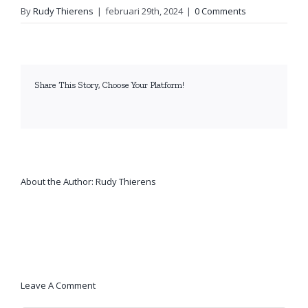
By
Rudy Thierens
|
februari 29th, 2024
|
0 Comments
Share This Story, Choose Your Platform!
facebook
twitter
linkedin
reddit
whatsapp
tumblr
pinterest
vk
Email
About the Author:
Rudy Thierens
Leave A Comment