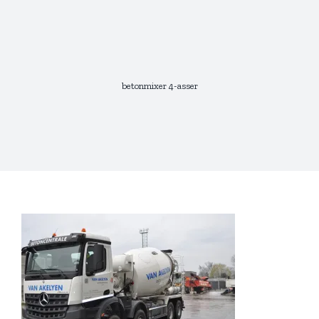
Skip
to
content
betonmixer 4-asser