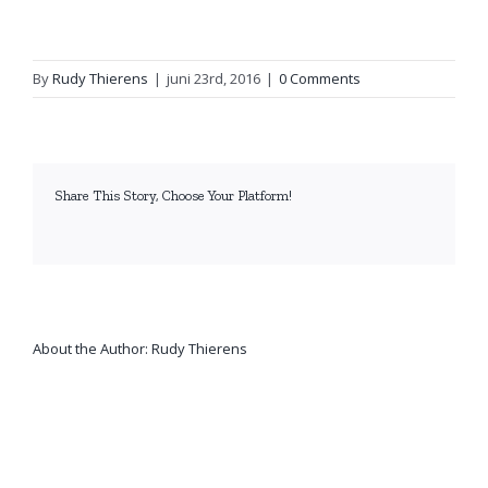
By
Rudy Thierens
|
juni 23rd, 2016
|
0 Comments
Share This Story, Choose Your Platform!
facebook
twitter
linkedin
reddit
whatsapp
tumblr
pinterest
vk
Email
About the Author:
Rudy Thierens