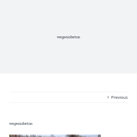
Skip
to
content
wegenisbeton
Previous
wegenisbeton